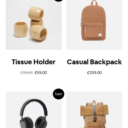
Tissue Holder
Casual Backpack
£
99.00
£
59.00
£
259.00
Sale!