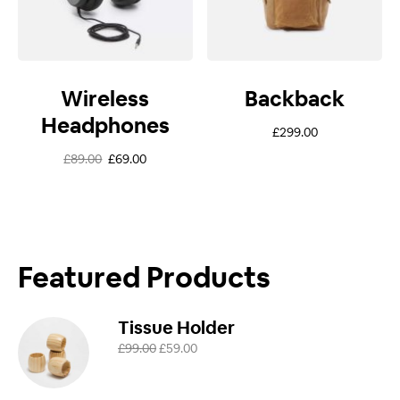
Wireless
Backback
Headphones
£
299.00
£
89.00
£
69.00
Featured Products
Tissue Holder
£
99.00
£
59.00