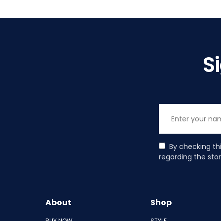
S
By checking th
regarding the sto
About
Shop
BUY NOW
STYLE