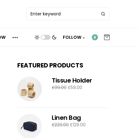
OW
FOLLOW
FEATURED PRODUCTS
Tissue Holder
£
99.00
£
59.00
Linen Bag
£
229.00
£
129.00