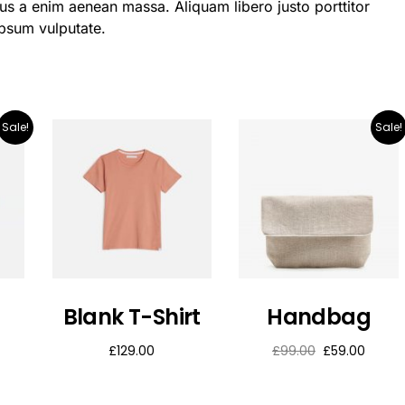
us a enim aenean massa. Aliquam libero justo porttitor
ipsum vulputate.
Sale!
Sale!
Blank T-Shirt
Handbag
£
129.00
£
99.00
£
59.00