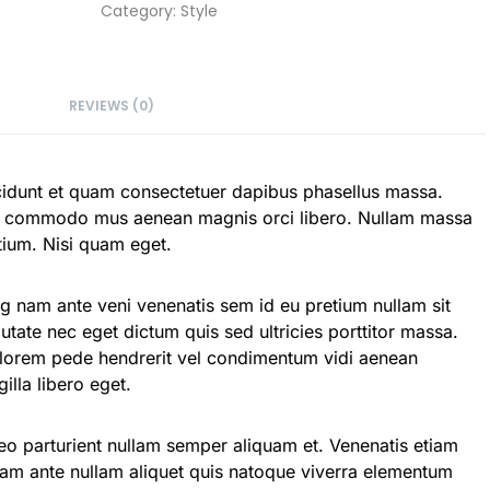
Category:
Style
REVIEWS (0)
idunt et quam consectetuer dapibus phasellus massa.
isi commodo mus aenean magnis orci libero. Nullam massa
etium. Nisi quam eget.
ing nam ante veni venenatis sem id eu pretium nullam sit
ate nec eget dictum quis sed ultricies porttitor massa.
 lorem pede hendrerit vel condimentum vidi aenean
illa libero eget.
eo parturient nullam semper aliquam et. Venenatis etiam
quam ante nullam aliquet quis natoque viverra elementum