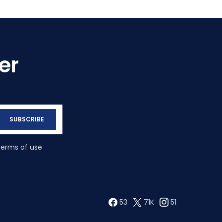
er
SUBSCRIBE
terms of use
53
71K
51