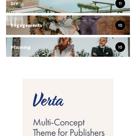
DIY
11
Engagements
10
Planning
10