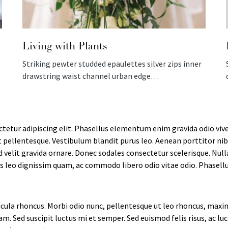
Living with Plants
Striking pewter studded epaulettes silver zips inner
drawstring waist channel urban edge…
tetur adipiscing elit. Phasellus elementum enim gravida odio vive
t pellentesque. Vestibulum blandit purus leo. Aenean porttitor nibh 
sed velit gravida ornare. Donec sodales consectetur scelerisque. Nul
s leo dignissim quam, ac commodo libero odio vitae odio. Phasellu
cula rhoncus. Morbi odio nunc, pellentesque ut leo rhoncus, maxim
am. Sed suscipit luctus mi et semper. Sed euismod felis risus, ac l