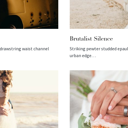
Brutalist Silence
r drawstring waist channel
Striking pewter studded epaul
urban edge…