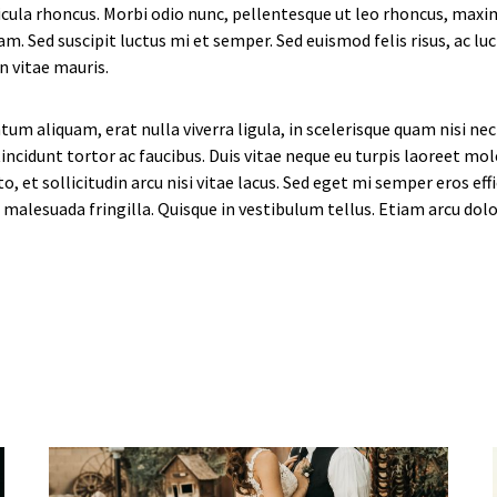
cula rhoncus. Morbi odio nunc, pellentesque ut leo rhoncus, maxim
am. Sed suscipit luctus mi et semper. Sed euismod felis risus, ac l
on vitae mauris.
m aliquam, erat nulla viverra ligula, in scelerisque quam nisi nec 
ncidunt tortor ac faucibus. Duis vitae neque eu turpis laoreet mole
, et sollicitudin arcu nisi vitae lacus. Sed eget mi semper eros e
malesuada fringilla. Quisque in vestibulum tellus. Etiam arcu dolor