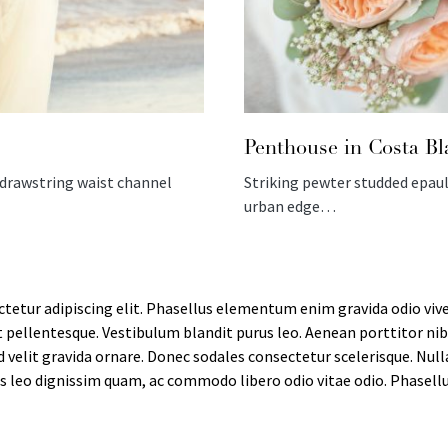
Penthouse in Costa Bl
r drawstring waist channel
Striking pewter studded epaul
urban edge…
tetur adipiscing elit. Phasellus elementum enim gravida odio vive
t pellentesque. Vestibulum blandit purus leo. Aenean porttitor nibh 
sed velit gravida ornare. Donec sodales consectetur scelerisque. Nul
s leo dignissim quam, ac commodo libero odio vitae odio. Phasellu