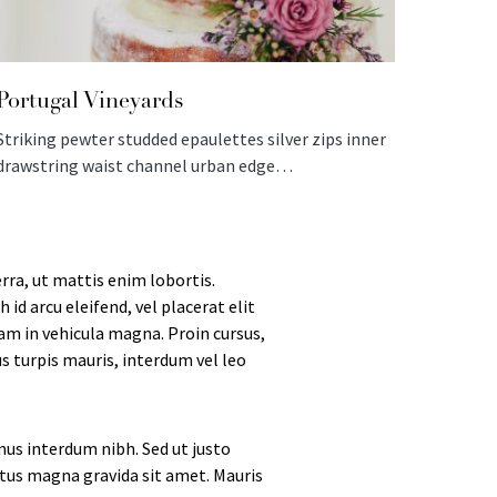
Portugal Vineyards
Striking pewter studded epaulettes silver zips inner
drawstring waist channel urban edge…
rra, ut mattis enim lobortis.
id arcu eleifend, vel placerat elit
lam in vehicula magna. Proin cursus,
s turpis mauris, interdum vel leo
us interdum nibh. Sed ut justo
uctus magna gravida sit amet. Mauris