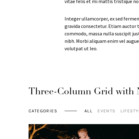
vitae felis et mi mattis tristique n
Integer ullamcorper, ex sed fermentu
gravida consectetur. Etiam auctor ti
commodo, massa nulla suscipit justo
nibh. Morbi aliquam enim vel augue 
volutpat ut leo.
Three-Column Grid with 
CATEGORIES
ALL
EVENTS
LIFESTY