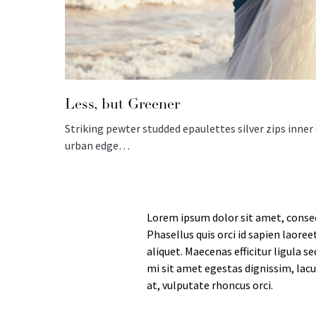
Less, but Greener
Striking pewter studded epaulettes silver zips inne
urban edge…
Lorem ipsum dolor sit amet, consec
Phasellus quis orci id sapien laoree
aliquet. Maecenas efficitur ligula 
mi sit amet egestas dignissim, lacu
at, vulputate rhoncus orci.