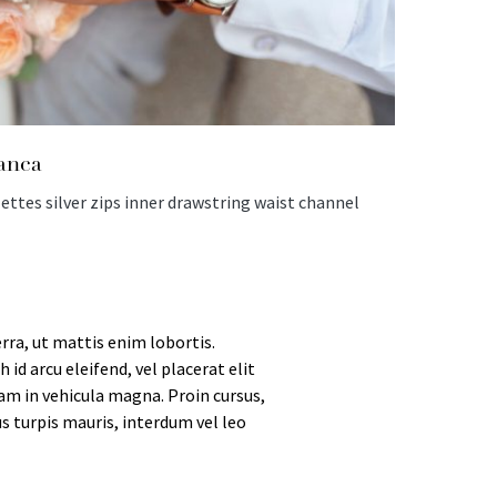
anca
ettes silver zips inner drawstring waist channel
rra, ut mattis enim lobortis.
id arcu eleifend, vel placerat elit
lam in vehicula magna. Proin cursus,
s turpis mauris, interdum vel leo