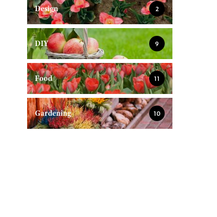
Design
2
DIY
9
Food
11
Gardening
10