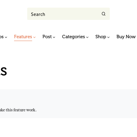
os
Features
Post
Categories
Shop
Buy Now
s
ke this feature work.