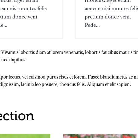
ncus. Eget etiam
rhoncus. Eget etiam
ean nisi montes felis
aenean nisi montes feli
tium donec veni.
pretium donec veni.
de…
Pede…
t. Vivamus lobortis diam at lorem venenatis, lobortis faucibus mauris 
c nec dapibus.
por lectus, vel euismod purus risus et lorem. Fusce blandit metus ac nisl
ignissim, lacinia leo posuere, rhoncus felis. Aliquam et elit sapien.
ection