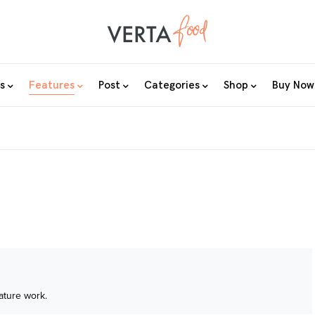
s
Features
Post
Categories
Shop
Buy Now
ature work.