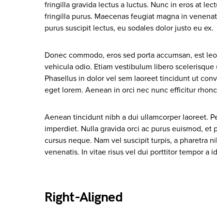
fringilla gravida lectus a luctus. Nunc in eros at lec
fringilla purus. Maecenas feugiat magna in venenatis
purus suscipit lectus, eu sodales dolor justo eu ex.
Donec commodo, eros sed porta accumsan, est leo e
vehicula odio. Etiam vestibulum libero scelerisque u
Phasellus in dolor vel sem laoreet tincidunt ut conv
eget lorem. Aenean in orci nec nunc efficitur rhoncu
Aenean tincidunt nibh a dui ullamcorper laoreet. Pe
imperdiet. Nulla gravida orci ac purus euismod, et pl
cursus neque. Nam vel suscipit turpis, a pharetra nib
venenatis. In vitae risus vel dui porttitor tempor a 
Right-Aligned