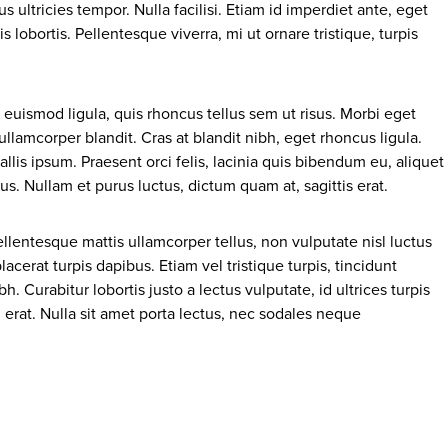
tus ultricies tempor. Nulla facilisi. Etiam id imperdiet ante, eget
 lobortis. Pellentesque viverra, mi ut ornare tristique, turpis
uismod ligula, quis rhoncus tellus sem ut risus. Morbi eget
llamcorper blandit. Cras at blandit nibh, eget rhoncus ligula.
allis ipsum. Praesent orci felis, lacinia quis bibendum eu, aliquet
s. Nullam et purus luctus, dictum quam at, sagittis erat.
llentesque mattis ullamcorper tellus, non vulputate nisl luctus
acerat turpis dapibus. Etiam vel tristique turpis, tincidunt
h. Curabitur lobortis justo a lectus vulputate, id ultrices turpis
id erat. Nulla sit amet porta lectus, nec sodales neque