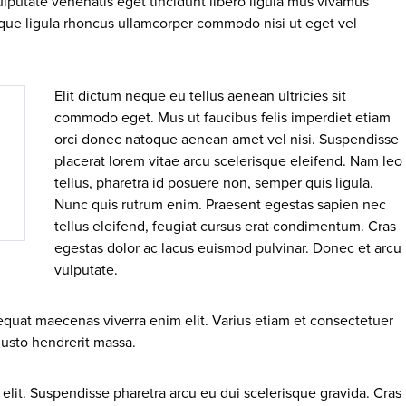
lputate venenatis eget tincidunt libero ligula mus vivamus
esque ligula rhoncus ullamcorper commodo nisi ut eget vel
Elit dictum neque eu tellus aenean ultricies sit
commodo eget. Mus ut faucibus felis imperdiet etiam
orci donec natoque aenean amet vel nisi. Suspendisse
placerat lorem vitae arcu scelerisque eleifend. Nam leo
tellus, pharetra id posuere non, semper quis ligula.
Nunc quis rutrum enim. Praesent egestas sapien nec
tellus eleifend, feugiat cursus erat condimentum. Cras
egestas dolor ac lacus euismod pulvinar. Donec et arcu
vulputate.
quat maecenas viverra enim elit. Varius etiam et consectetuer
usto hendrerit massa.
elit. Suspendisse pharetra arcu eu dui scelerisque gravida. Cras