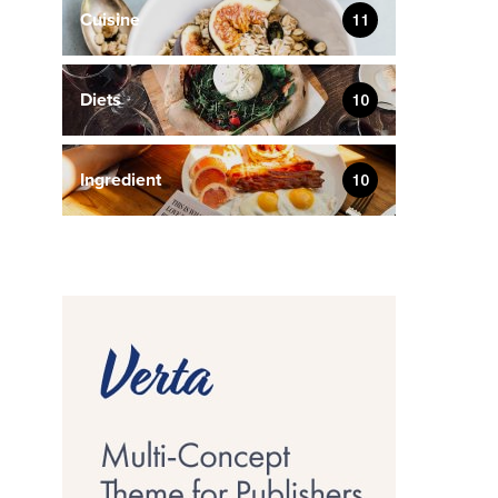
Cuisine
11
Diets
10
Ingredient
10