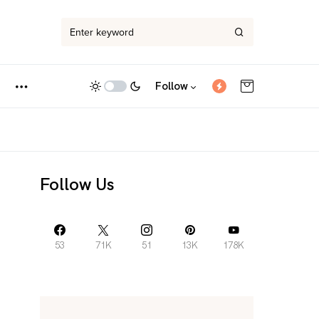
Follow
Follow Us
53
71K
51
13K
178K