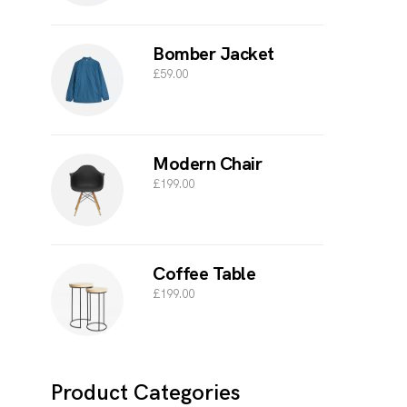
Bomber Jacket
£
59.00
Modern Chair
£
199.00
Coffee Table
£
199.00
Product Categories