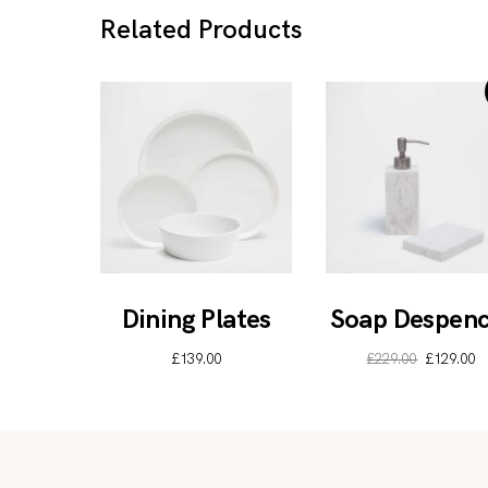
Related Products
Dining Plates
Soap Despenc
£
139.00
£
229.00
£
129.00