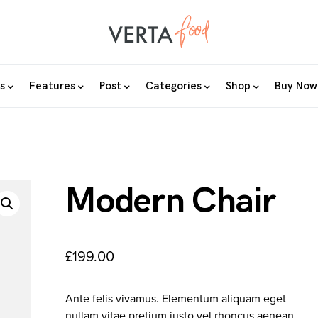
s
Features
Post
Categories
Shop
Buy Now
Modern Chair
£
199.00
Ante felis vivamus. Elementum aliquam eget
nullam vitae pretium justo vel rhoncus aenean