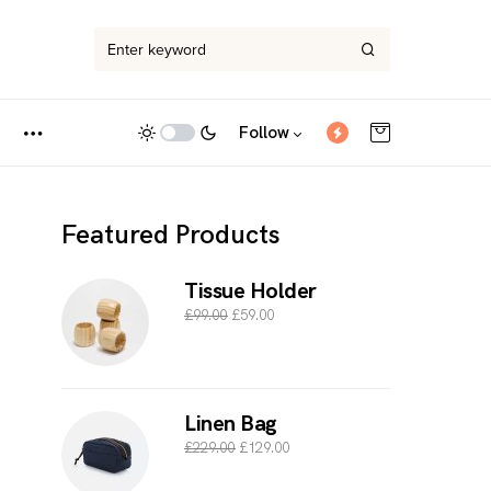
Follow
Featured Products
Tissue Holder
£
99.00
£
59.00
Linen Bag
£
229.00
£
129.00