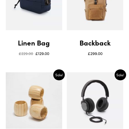
Linen Bag
Backback
£
229.00
£
129.00
£
299.00
Sale!
Sale!