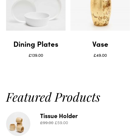
Dining Plates
Vase
£
139.00
£
49.00
Featured Products
Tissue Holder
£
99.00
£
59.00