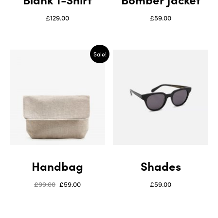
£
129.00
£
59.00
Sale!
Handbag
Shades
£
99.00
£
59.00
£
59.00