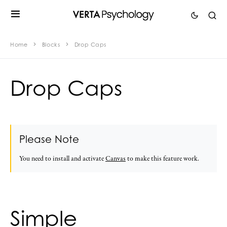
Home
Blocks
Drop Caps
Drop Caps
Please Note
You need to install and activate
Canvas
to make this feature work.
Simple