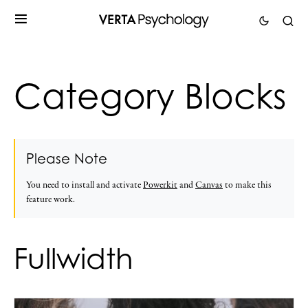
Category Blocks
Please Note
You need to install and activate
Powerkit
and
Canvas
to make this
feature work.
Fullwidth