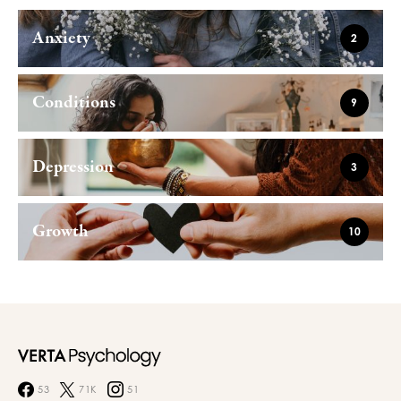
Anxiety
2
Conditions
9
Depression
3
Growth
10
53
71K
51