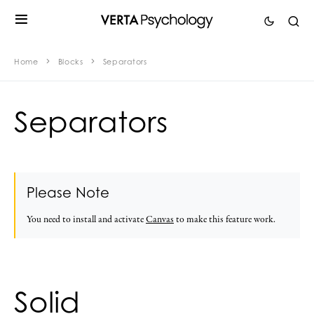
Home
Blocks
Separators
Separators
Please Note
You need to install and activate
Canvas
to make this feature work.
Solid