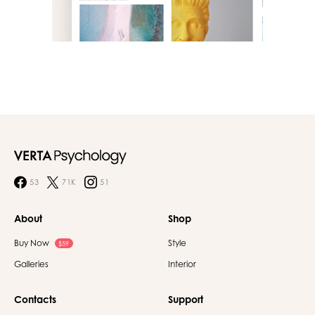
53
71K
51
About
Shop
Buy Now
Style
$59
Galleries
Interior
Contacts
Support