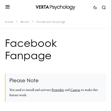
Home
Blocks
Facebook Fanpage
Facebook
Fanpage
Please Note
You need to install and activate
Powerkit
and
Canvas
to make this
feature work.