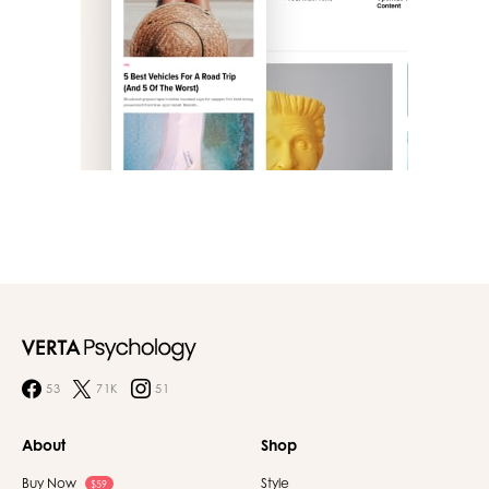
53
71K
51
About
Shop
Buy Now
Style
$59