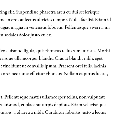
ng elit. Suspendisse pharetra arcu eu dui scelerisque
nc in eros at lectus ultricies tempor. Nulla facilisi. Etiam id
eugiat magna in venenatis lobortis. Pellentesque viverra, mi
 eu sodales dolor justo eu ex.
o euismod ligula, quis rhoncus tellus sem ut risus. Morbi
erisque ullamcorper blandit. Cras at blandit nibh, eget
 tincidunt ut convallis ipsum. Praesent orci felis, lacinia
 orci nec nunc efficitur rhoncus. Nullam et purus luctus,
. Pellentesque mattis ullamcorper tellus, non vulputate
s euismod, et placerat turpis dapibus. Etiam vel tristique
turpis, a pharetra nibh. Curabitur lobortis justo a lectus