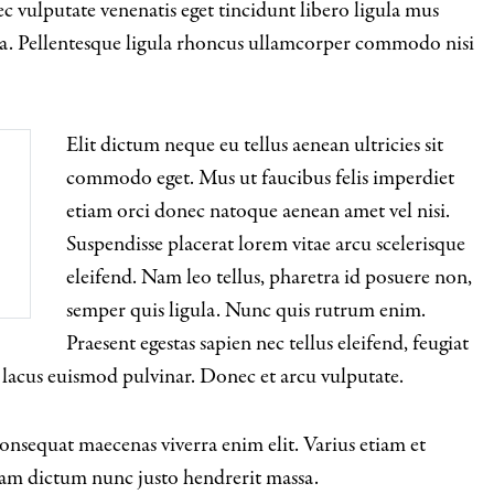
 vulputate venenatis eget tincidunt libero ligula mus
lla. Pellentesque ligula rhoncus ullamcorper commodo nisi
Elit dictum neque eu tellus aenean ultricies sit
commodo eget. Mus ut faucibus felis imperdiet
etiam orci donec natoque aenean amet vel nisi.
Suspendisse placerat lorem vitae arcu scelerisque
eleifend. Nam leo tellus, pharetra id posuere non,
semper quis ligula. Nunc quis rutrum enim.
Praesent egestas sapien nec tellus eleifend, feugiat
 lacus euismod pulvinar. Donec et arcu vulputate.
nsequat maecenas viverra enim elit. Varius etiam et
lam dictum nunc justo hendrerit massa.