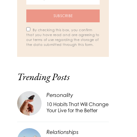
SUBSCRIBE
By checking this box, you confirm
that you have read and are agreeing to
our terms of use regarding the storage of
the data submitted through this form.
Trending Posts
Personality
10 Habits That Will Change
Your Live for the Better
Relationships