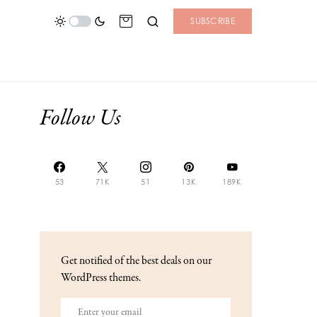
SUBSCRIBE
Follow Us
53
71K
51
13K
189K
Get notified of the best deals on our
WordPress themes.