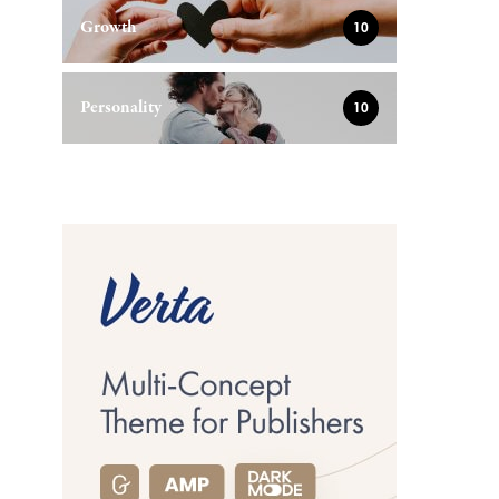
Growth
10
Personality
10