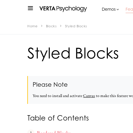
Demos
Fea
Home
Blocks
Styled Blocks
Styled Blocks
Please Note
You need to install and activate
Canvas
to make this feature w
Table of Contents